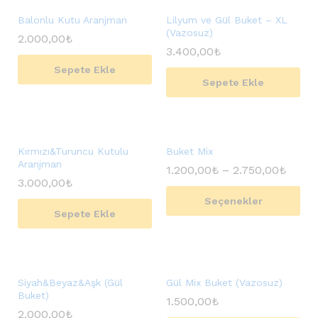
Balonlu Kutu Aranjman
Lilyum ve Gül Buket – XL
(Vazosuz)
2.000,00
₺
3.400,00
₺
Sepete Ekle
Sepete Ekle
Kırmızı&Turuncu Kutulu
Buket Mix
Aranjman
1.200,00
₺
–
2.750,00
₺
3.000,00
₺
Seçenekler
Sepete Ekle
Siyah&Beyaz&Aşk (Gül
Gül Mix Buket (Vazosuz)
Buket)
1.500,00
₺
2.000,00
₺