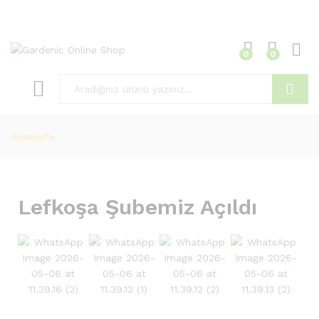
0
0
Ara
Anasayfa
Lefkoşa Şubemiz Açıldı