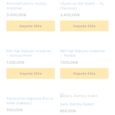
Kırmızı&Turuncu Kutulu
Lilyum ve Gül Buket – XL
Aranjman
(Vazosuz)
3.000,00
₺
3.400,00
₺
Sepete Ekle
Sepete Ekle
Mini Aşk Bahçesi Aranjman
Mini Aşk Bahçesi Aranjman
– Kırmızı/Krem
– Pembe
1.100,00
₺
1.100,00
₺
Sepete Ekle
Sepete Ekle
Peperomia Angulata Rocca
Askılı (Saksısız)
Şans Bambu Buketi
500,00
₺
650,00
₺