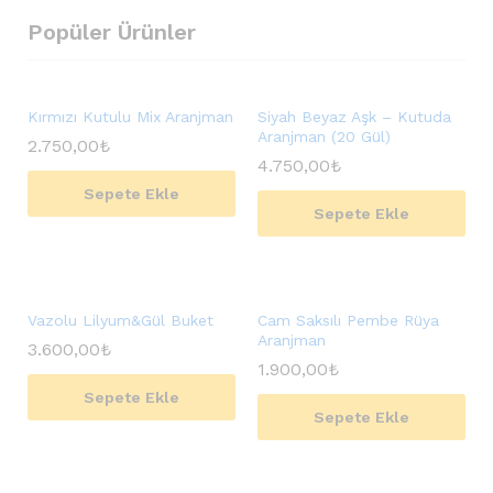
Popüler Ürünler
Kırmızı Kutulu Mix Aranjman
Siyah Beyaz Aşk – Kutuda
Aranjman (20 Gül)
2.750,00
₺
4.750,00
₺
Sepete Ekle
Sepete Ekle
Vazolu Lilyum&Gül Buket
Cam Saksılı Pembe Rüya
Aranjman
3.600,00
₺
1.900,00
₺
Sepete Ekle
Sepete Ekle