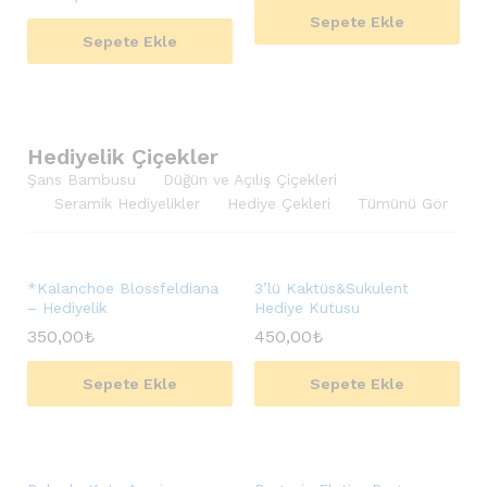
Sepete Ekle
Sepete Ekle
Hediyelik Çiçekler
Şans Bambusu
Düğün ve Açılış Çiçekleri
Seramik Hediyelikler
Hediye Çekleri
Tümünü Gör
*Kalanchoe Blossfeldiana
3’lü Kaktüs&Sukulent
– Hediyelik
Hediye Kutusu
350,00
₺
450,00
₺
Sepete Ekle
Sepete Ekle