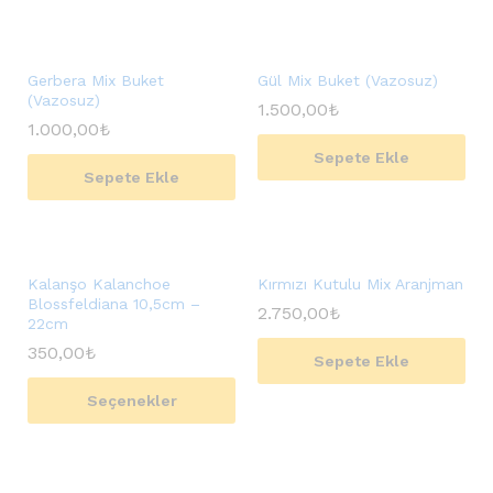
Gerbera Mix Buket
Gül Mix Buket (Vazosuz)
(Vazosuz)
1.500,00
₺
1.000,00
₺
Sepete Ekle
Sepete Ekle
Kalanşo Kalanchoe
Kırmızı Kutulu Mix Aranjman
Blossfeldiana 10,5cm –
2.750,00
₺
22cm
350,00
₺
Sepete Ekle
Seçenekler