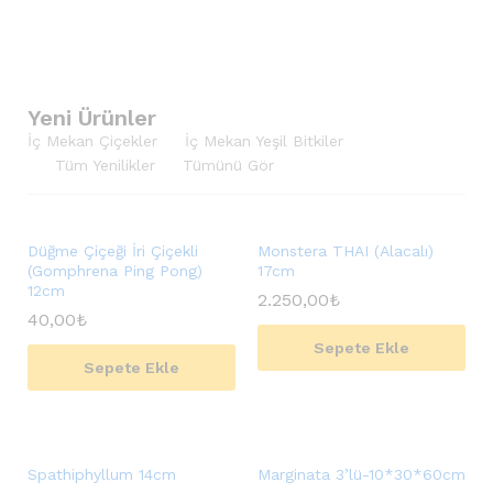
Yeni Ürünler
İç Mekan Çiçekler
İç Mekan Yeşil Bitkiler
Tüm Yenilikler
Tümünü Gör
Düğme Çiçeği İri Çiçekli
Monstera THAI (Alacalı)
(Gomphrena Ping Pong)
17cm
12cm
2.250,00
₺
40,00
₺
Sepete Ekle
Sepete Ekle
Spathiphyllum 14cm
Marginata 3’lü-10*30*60cm