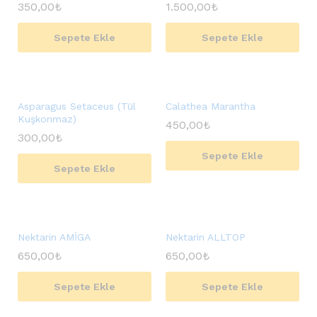
350,00
₺
1.500,00
₺
Sepete Ekle
Sepete Ekle
Asparagus Setaceus (Tül
Calathea Marantha
Kuşkonmaz)
450,00
₺
300,00
₺
Sepete Ekle
Sepete Ekle
Nektarin AMİGA
Nektarin ALLTOP
650,00
₺
650,00
₺
Sepete Ekle
Sepete Ekle