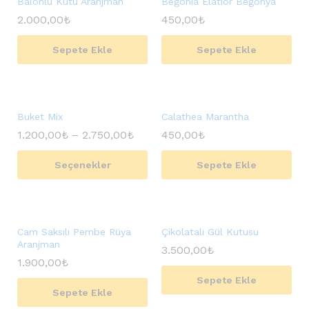
Balonlu Kutu Aranjman
Begonia Elatior Begonya
2.000,00
₺
450,00
₺
Sepete Ekle
Sepete Ekle
Buket Mix
Calathea Marantha
1.200,00
₺
–
2.750,00
₺
450,00
₺
Seçenekler
Sepete Ekle
Cam Saksılı Pembe Rüya
Çikolatalı Gül Kutusu
Aranjman
3.500,00
₺
1.900,00
₺
Sepete Ekle
Sepete Ekle